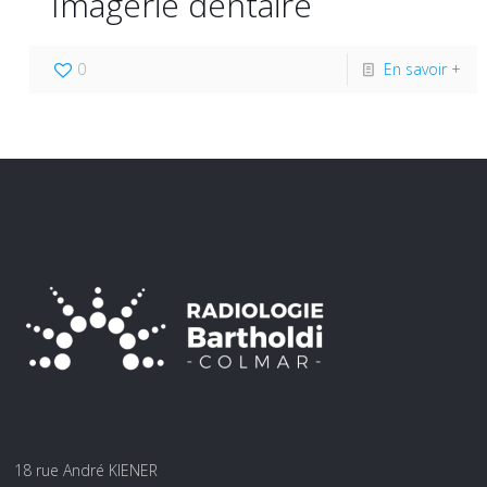
Imagerie dentaire
0
En savoir +
18 rue André KIENER