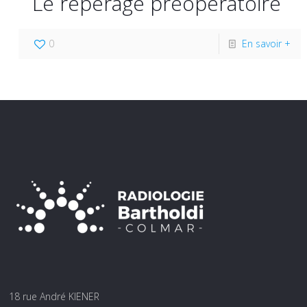
Le repérage préopératoire
0
En savoir +
18 rue André KIENER